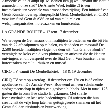
Armoede valt niet altijd op. Misschien ken jij wel iemand die leeft in
armoede in onze stad? De Armste Week (editie 2) is een
inzamelactie ten voordele van armoedebestrijding. Een initiatief van
Gents Kunstenoverleg, Burgerplicht Gent, Meubelfabriek en CIRQ
vzw ism Stad Gent & AVS en tal van culturele en
welzijnsorganisaties, horecazaken en buurtcentra.
LA GRANDE BOUFFE – 13 tem 17 december
We vroegen de Gentenaars om maaltijden te bestellen en die bij één
van de 22 afhaalpunten op te halen, en dat deden ze massaal! De
2.500 bereide maaltijden vlogen de deur uit! “La Grande Bouffe”
verenigde zo koks van divers pluimage en artiesten die de klanten
ontvingen, en dit verspreid over de Stad Gent. Van buurtcentra en
horecazaken tot cultuurhuizen en musea!
CIRQ TV vanuit De Meubelfabriek – 18 & 19 december
CIRQ TV start op zaterdag 18 december om 12u en is dé online
apotheose van De Armste Week. Bouwend aan een schuimende
stadsgemeenschap in tijden van gesloten bubbels. Met in totaal 125
gasten die in onze live-studio langskomen. Met straffe
levensverhalen en kritische bedenkingen. Of artiesten die hun
creativiteit de vrije loop laten en geëngageerde stemmen uit het
Gents Solidariteitsfonds en buurtwerking.