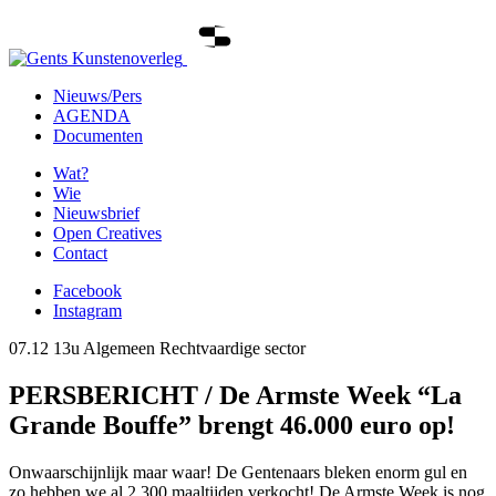
Nieuws/Pers
AGENDA
Documenten
Wat?
Wie
Nieuwsbrief
Open Creatives
Contact
Facebook
Instagram
07.12 13u
Algemeen
Rechtvaardige sector
PERSBERICHT / De Armste Week “La
Grande Bouffe” brengt 46.000 euro op!
Onwaarschijnlijk maar waar! De Gentenaars bleken enorm gul en
zo hebben we al 2.300 maaltijden verkocht! De Armste Week is nog